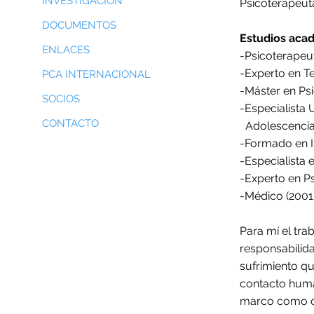
INVESTIGACIÓN
Psicoterapeut
DOCUMENTOS
Estudios aca
ENLACES
-Psicoterapeut
-Experto en T
PCA INTERNACIONAL
-Máster en Psi
SOCIOS
-Especialista 
CONTACTO
Adolescencia
-Formado en I
-Especialista e
-Experto en Ps
-Médico (2001
Para mí el tra
responsabilida
sufrimiento q
contacto huma
marco como obj