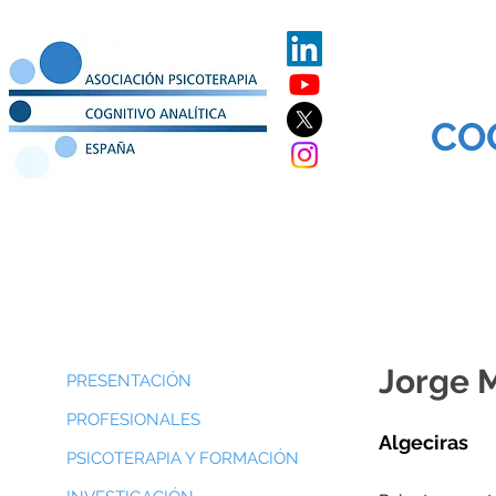
CO
TACIÓN
PROFESIONALES
PSICOTERAPIA Y FORMACIÓN
INVES
Jorge M
PRESENTACIÓN
PROFESIONALES
Algeciras
PSICOTERAPIA Y FORMACIÓN