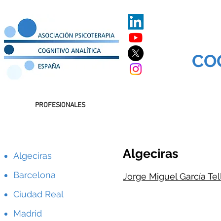
CO
TACIÓN
PROFESIONALES
PSICOTERAPIA Y FORMACIÓN
INVES
Algeciras
Algeciras
Barcelona
Jorge Miguel García Tel
Ciudad Real
Madrid